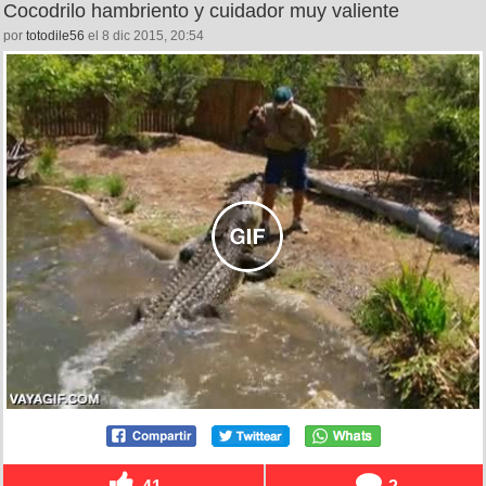
Cocodrilo hambriento y cuidador muy valiente
por
totodile56
el 8 dic 2015, 20:54
41
2