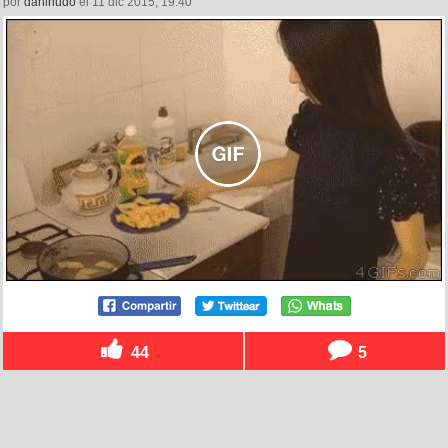
por
daninudo
el 11 dic 2015, 19:40
44
5