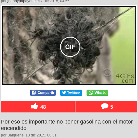
por
jhonnypapayone
el 7 dic 2015, 04:56
48
5
Por eso es importante no poner gasolina con el motor
encendido
por Baiquer el 13 dic 2015, 06:31