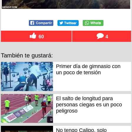
60
4
También te gustará:
Primer día de gimnasio con
un poco de tensión
El salto de longitud para
personas ciegas es un poco
peligroso
No tengo Calipo, solo