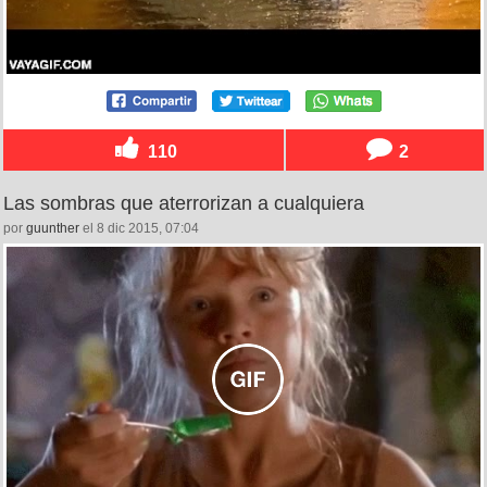
110
2
Las sombras que aterrorizan a cualquiera
por
guunther
el 8 dic 2015, 07:04