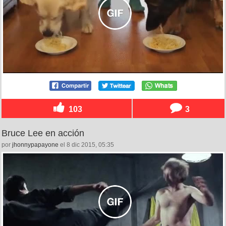
103
3
Bruce Lee en acción
por
jhonnypapayone
el 8 dic 2015, 05:35