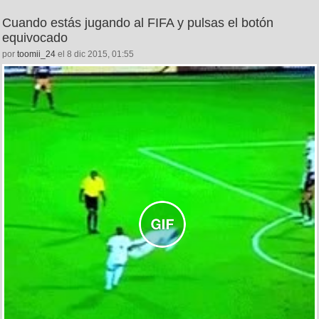
Cuando estás jugando al FIFA y pulsas el botón
equivocado
por
toomii_24
el 8 dic 2015, 01:55