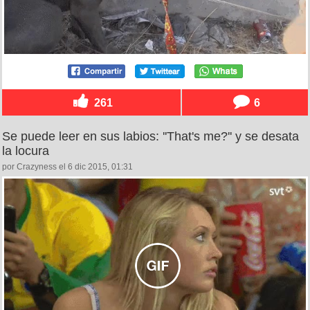
261
6
Se puede leer en sus labios: ''That's me?'' y se desata
la locura
por Crazyness el 6 dic 2015, 01:31