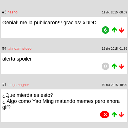
#3
nasho
11 dic 2015, 08:59
Genial! me la publicaron!!! gracias! xDDD
6
#4
latinoamistoso
12 dic 2015, 01:59
alerta spoiler
0
#1
megamagner
10 dic 2015, 18:20
¿Que mierda es esto?
¿ Algo como Yao Ming matando memes pero ahora
gif?
-8