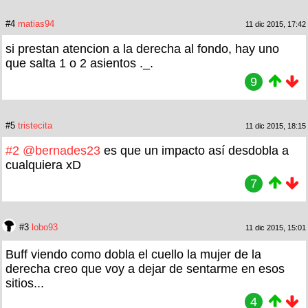
#4
matias94
11 dic 2015, 17:42
si prestan atencion a la derecha al fondo, hay uno
que salta 1 o 2 asientos ._.
9
#5
tristecita
11 dic 2015, 18:15
#2
@bernades23
es que un impacto así desdobla a
cualquiera xD
7
#3
lobo93
11 dic 2015, 15:01
Buff viendo como dobla el cuello la mujer de la
derecha creo que voy a dejar de sentarme en esos
sitios...
4