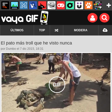
ÚLTIMOS
TOP
MODERA
El pato más troll que he visto nunca
por Dumbo el 7 dic 2015, 18:31