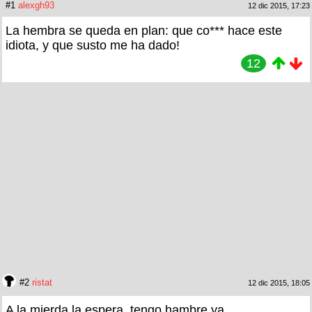
#1
alexgh93
12 dic 2015, 17:23
La hembra se queda en plan: que co*** hace este
idiota, y que susto me ha dado!
12
#2
ristat
12 dic 2015, 18:05
A la mierda la espera, tengo hambre ya