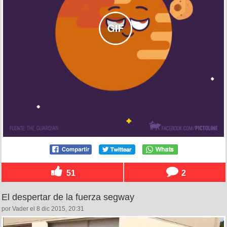
51
2
El despertar de la fuerza segway
por Vader el 8 dic 2015, 20:31