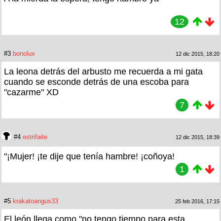
12
#3
bonolux
12 dic 2015, 18:20
La leona detrás del arbusto me recuerda a mi gata
cuando se esconde detrás de una escoba para
"cazarme" XD
7
#4
estrifaite
12 dic 2015, 18:39
"¡Mujer! ¡te dije que tenía hambre! ¡coñoya!
1
#5
krakatoangus33
25 feb 2016, 17:15
El león llega como "no tengo tiempo para esta