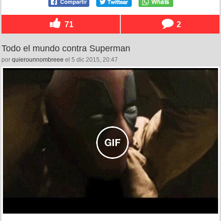
71
2
Todo el mundo contra Superman
por
quierounnombreee
el 5 dic 2015, 20:47