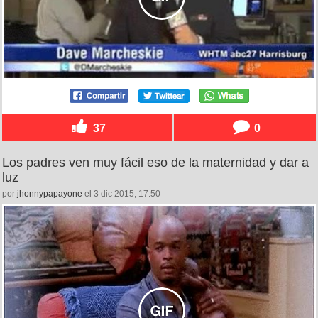
37
0
Los padres ven muy fácil eso de la maternidad y dar a
luz
por
jhonnypapayone
el 3 dic 2015, 17:50