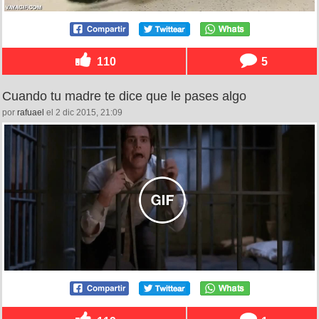
110
5
Cuando tu madre te dice que le pases algo
por
rafuael
el 2 dic 2015, 21:09