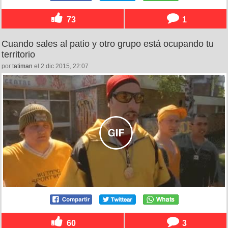
73
1
Cuando sales al patio y otro grupo está ocupando tu
territorio
por
tatiman
el 2 dic 2015, 22:07
60
3