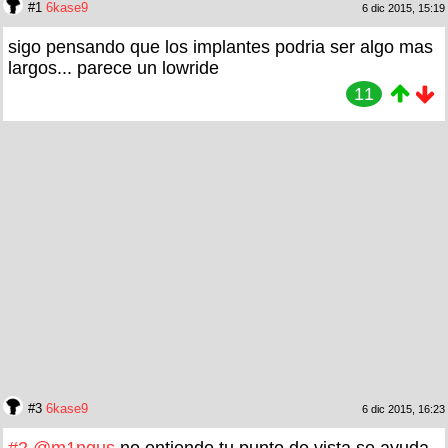
#1
6kase9
6 dic 2015, 15:19
sigo pensando que los implantes podria ser algo mas
largos... parece un lowride
11
#3
6kase9
6 dic 2015, 16:23
#2
@m1ngus
no entiendo tu punto de vista se ayuda