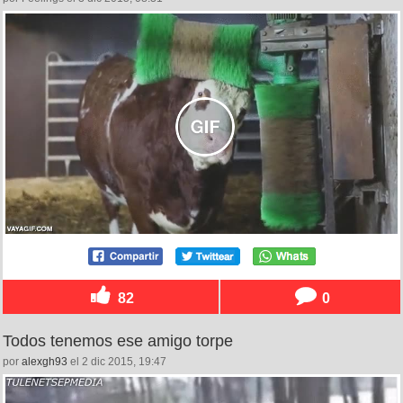
82
0
Todos tenemos ese amigo torpe
por
alexgh93
el 2 dic 2015, 19:47