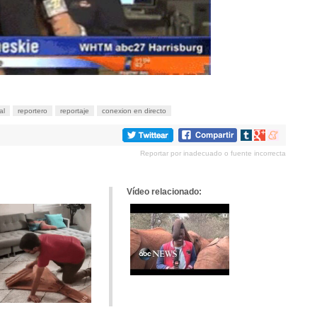
al
reportero
reportaje
conexion en directo
Compartir
Compartir
Compartir
en
en
en
Reportar por inadecuado o fuente incorrecta
tumblr
Google+
meneame
Vídeo relacionado: