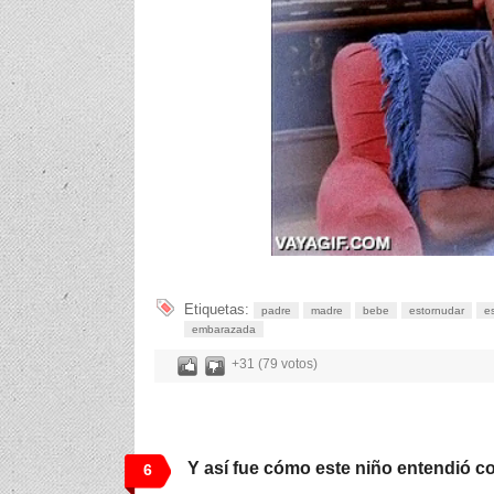
Etiquetas:
padre
madre
bebe
estornudar
e
embarazada
+31 (79 votos)
Y así fue cómo este niño entendió c
6