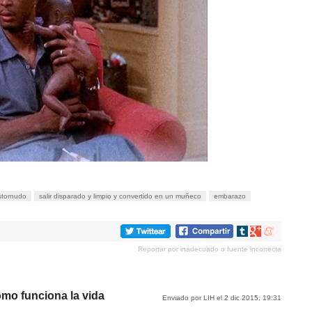
stornudo
salir disparado y limpio y convertido en un muñeco
embarazo
Compartir
Compartir
Compartir
en
en
en
Reportar por inadecuado o fuente incorrecta
tumblr
Google+
meneame
omo funciona la vida
Enviado por LIH el 2 dic 2015, 19:31