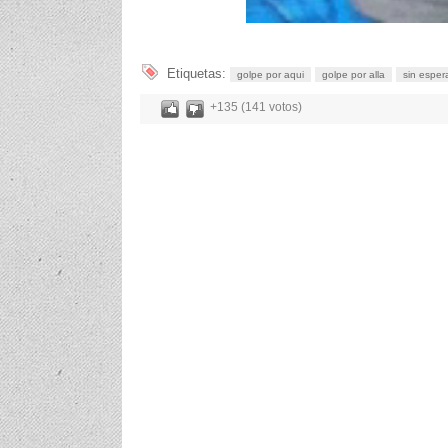
Etiquetas:
golpe por aqui
golpe por alla
sin esper
+135 (141 votos)