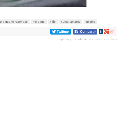
ar a que te repongas
me parto
niño
humor amarillo
inflable
Compartir
Compartir
Compartir
en
en
en
Reportar por inadecuado o fuente incorrecta
tumblr
Google+
meneame