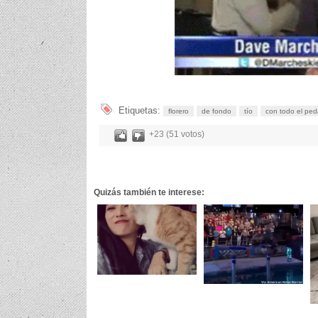
Etiquetas:
florero
de fondo
tío
con todo el ped
+23 (51 votos)
Quizás también te interese: