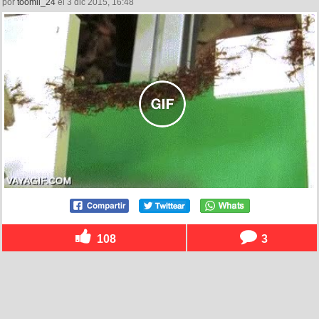
por
toomii_24
el 3 dic 2015, 16:48
108
3