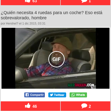
63
1
¿Quién necesita 4 ruedas para un coche? Eso está
sobrevalorado, hombre
por Hershel? el 1 dic 2015, 03:31
46
2