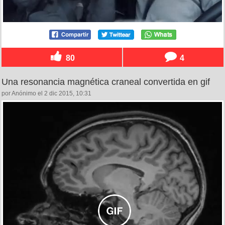
80
4
Una resonancia magnética craneal convertida en gif
por Anónimo el 2 dic 2015, 10:31