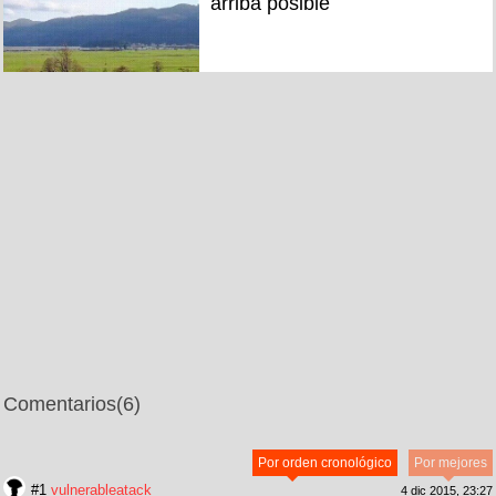
arriba posible
Comentarios
(6)
Por orden cronológico
Por mejores
#1
vulnerableatack
4 dic 2015, 23:27