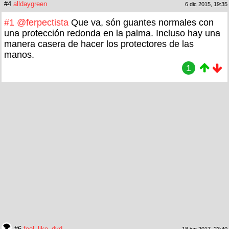
#4
alldaygreen
6 dic 2015, 19:35
#1
@ferpectista
Que va, són guantes normales con
una protección redonda en la palma. Incluso hay una
manera casera de hacer los protectores de las
manos.
1
#6
feel_like_dvd
18 jun 2017, 23:40