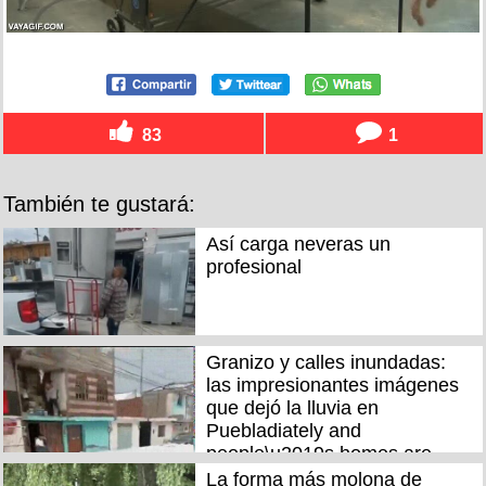
83
1
También te gustará:
Así carga neveras un
profesional
Granizo y calles inundadas:
las impresionantes imágenes
que dejó la lluvia en
Puebladiately and
people\u2019s homes are
getting flooded
La forma más molona de