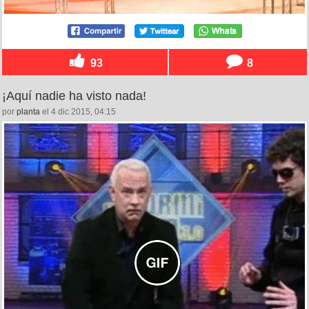
93
8
¡Aquí nadie ha visto nada!
por
planta
el 4 dic 2015, 04:15