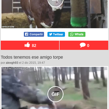
82
0
Todos tenemos ese amigo torpe
por
alexgh93
el 2 dic 2015, 19:47