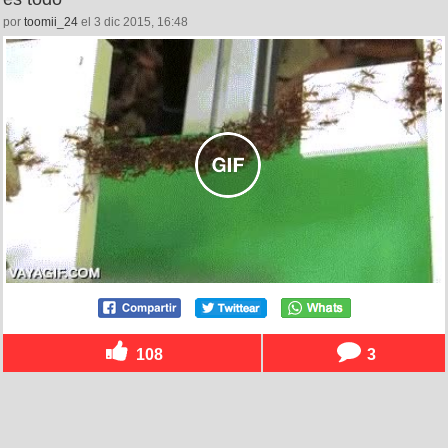
por
toomii_24
el 3 dic 2015, 16:48
108
3