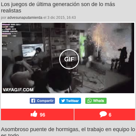
Los juegos de última generación son de lo más
realistas
por
advesunaputamierda
el 3 dic 2015, 16:43
96
6
Asombroso puente de hormigas, el trabajo en equipo lo
es todo