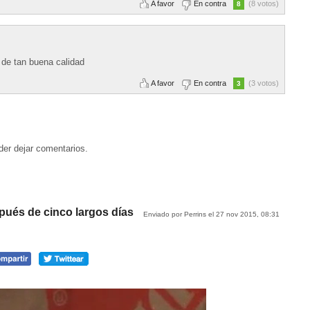
A favor
En contra
(8 votos)
8
 de tan buena calidad
A favor
En contra
(3 votos)
3
der dejar comentarios.
ués de cinco largos días
Enviado por Perrins el 27 nov 2015, 08:31