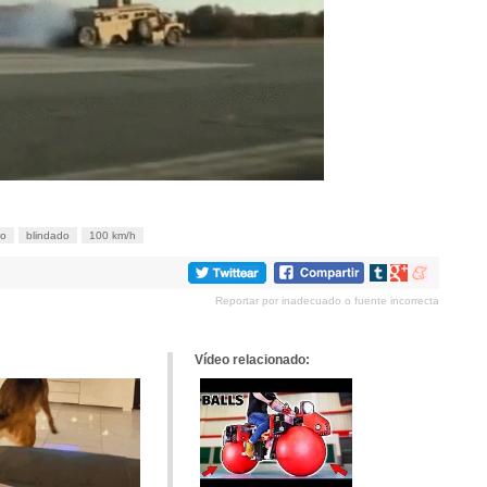
do
blindado
100 km/h
Compartir
Compartir
Compartir
en
en
en
Reportar por inadecuado o fuente incorrecta
tumblr
Google+
meneame
Vídeo relacionado: