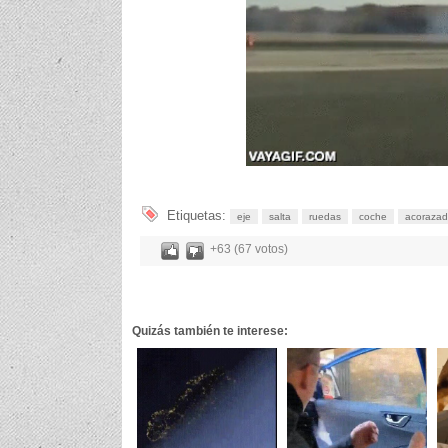
Etiquetas:
eje
salta
ruedas
coche
acoraza
+63 (67 votos)
Quizás también te interese: