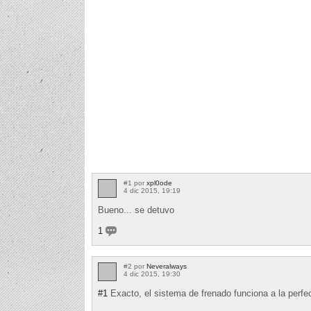
#1 por
xpl0ode
4 dic 2015, 19:19
Bueno... se detuvo
1
#2 por
Neveralways
4 dic 2015, 19:30
#1
Exacto, el sistema de frenado funciona a la perfe