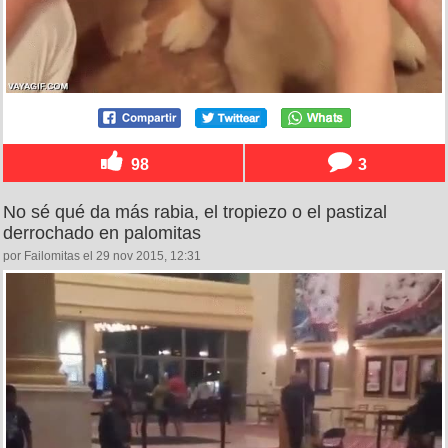
98
3
No sé qué da más rabia, el tropiezo o el pastizal
derrochado en palomitas
por Failomitas el 29 nov 2015, 12:31