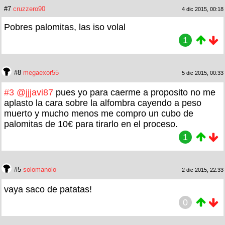
#7
cruzzero90
4 dic 2015, 00:18
Pobres palomitas, las iso volal
1
#8
megaexor55
5 dic 2015, 00:33
#3
@jjjavi87
pues yo para caerme a proposito no me
aplasto la cara sobre la alfombra cayendo a peso
muerto y mucho menos me compro un cubo de
palomitas de 10€ para tirarlo en el proceso.
1
#5
solomanolo
2 dic 2015, 22:33
vaya saco de patatas!
0