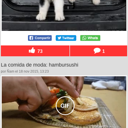
73
1
La comida de moda: hambursushi
por Ñam el 18 nov 2015, 13:23