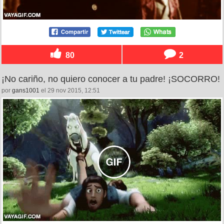
80
2
¡No cariño, no quiero conocer a tu padre! ¡SOCORRO!
por
gans1001
el 29 nov 2015, 12:51