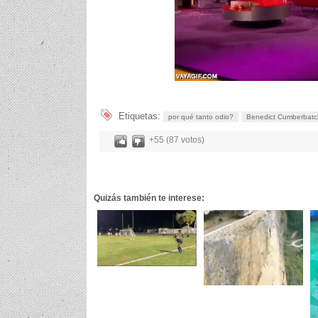
Etiquetas:
por qué tanto odio?
Benedict Cumberbatc
+55 (87 votos)
Quizás también te interese: