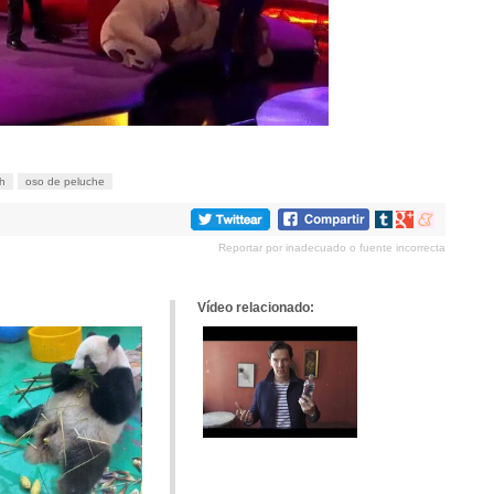
h
oso de peluche
Compartir
Compartir
Compartir
en
en
en
Reportar por inadecuado o fuente incorrecta
tumblr
Google+
meneame
Vídeo relacionado: