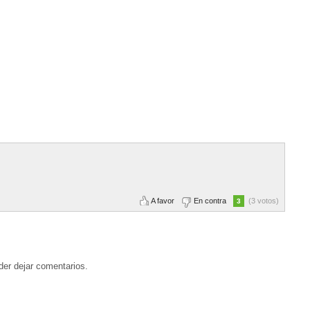
A favor
En contra
(3 votos)
3
der dejar comentarios.