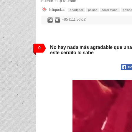
Fuente: http://tumblr
Etiquetas:
deadpool
peinar
sailor moon
peina
+85 (111 votos)
No hay nada más agradable que una 
0
este cerdito lo sabe