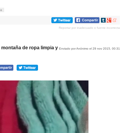
do
Compartir
Compartir
Compartir
en
en
en
Reportar por inadecuado o fuente incorrecta
tumblr
Google+
meneame
montaña de ropa limpia y
Enviado por Anónimo el 29 nov 2015, 00:31