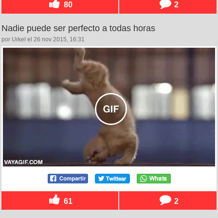
80
2
Nadie puede ser perfecto a todas horas
por Urkel el 26 nov 2015, 16:31
61
2