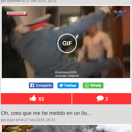
por Anónimo el 27 nov 2015, 18:31
83
2
Oh, creo que me he metido en un lío...
por A por el! el 27 nov 2015, 16:31