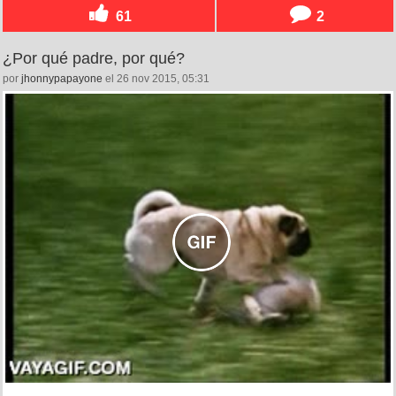
61
2
¿Por qué padre, por qué?
por
jhonnypapayone
el 26 nov 2015, 05:31