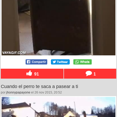
91
1
Cuando el perro te saca a pasear a ti
por
jhonnypapayone
el 26 nov 2015, 20:52