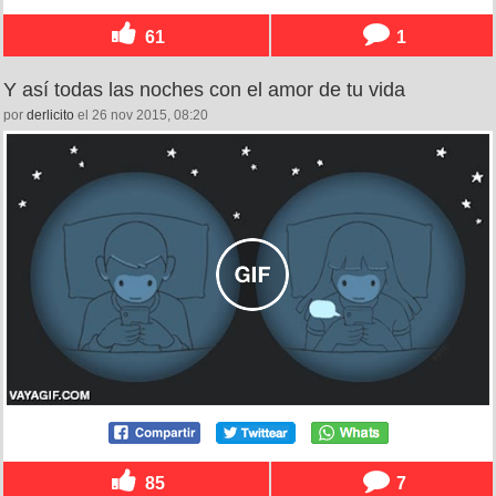
61
1
Y así todas las noches con el amor de tu vida
por
derlicito
el 26 nov 2015, 08:20
85
7