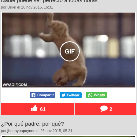
Nadie puede ser perfecto a todas horas
por Urkel el 26 nov 2015, 16:31
61
2
¿Por qué padre, por qué?
por
jhonnypapayone
el 26 nov 2015, 05:31