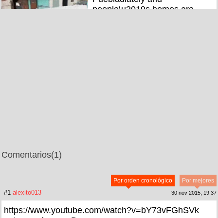
people\u2019s homes are
getting flooded
Comentarios
(1)
Por orden cronológico
Por mejores
#1
alexito013
30 nov 2015, 19:37
https://www.youtube.com/watch?v=bY73vFGhSVk