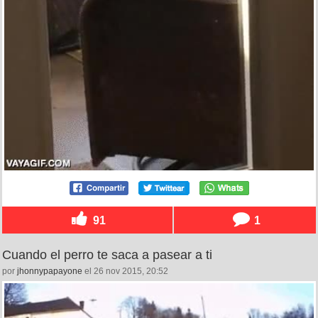
91
1
Cuando el perro te saca a pasear a ti
por
jhonnypapayone
el 26 nov 2015, 20:52