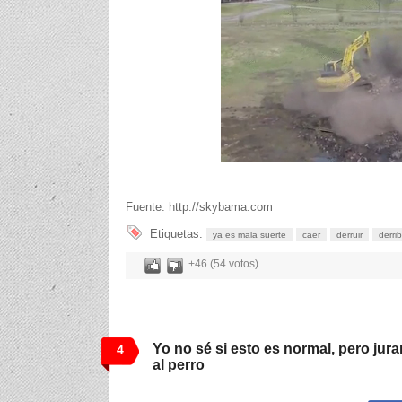
Fuente: http://skybama.com
Etiquetas:
ya es mala suerte
caer
derruir
derri
+46 (54 votos)
Yo no sé si esto es normal, pero jur
4
al perro