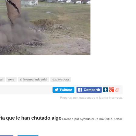
bar
torre
chimenea industrial
excavadora
Compartir
Compartir
Compartir
en
en
en
Reportar por inadecuado o fuente incorrecta
tumblr
Google+
meneame
aría que le han chutado algo
Enviado por Kynhus el 26 nov 2015, 09:31