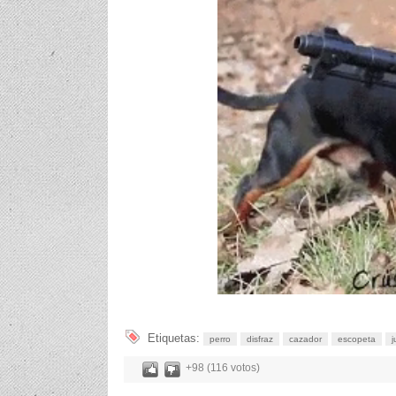
Etiquetas:
perro
disfraz
cazador
escopeta
j
+98 (116 votos)