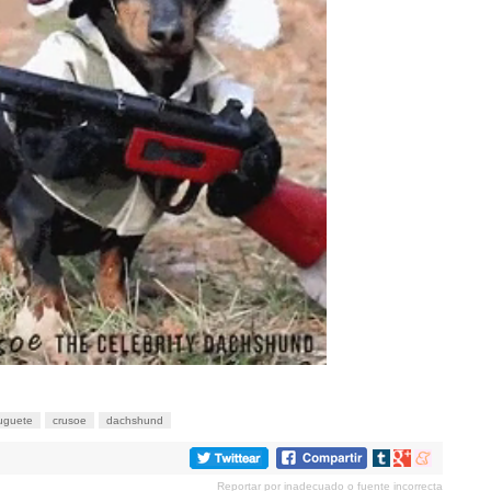
uguete
crusoe
dachshund
Compartir
Compartir
Compartir
en
en
en
Reportar por inadecuado o fuente incorrecta