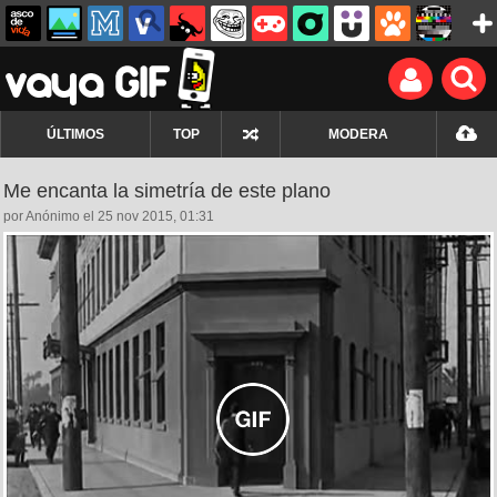
ÚLTIMOS
TOP
MODERA
Me encanta la simetría de este plano
por Anónimo el 25 nov 2015, 01:31