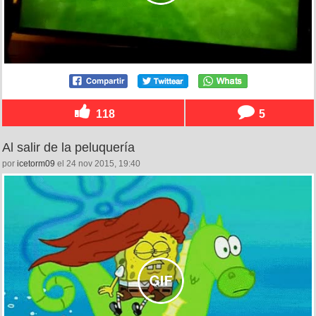
118
5
Al salir de la peluquería
por
icetorm09
el 24 nov 2015, 19:40