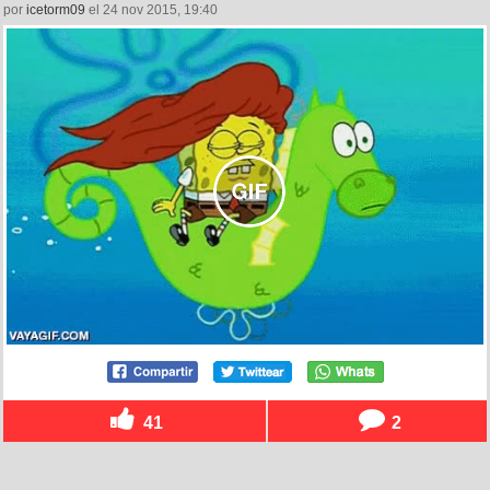
por
icetorm09
el 24 nov 2015, 19:40
41
2