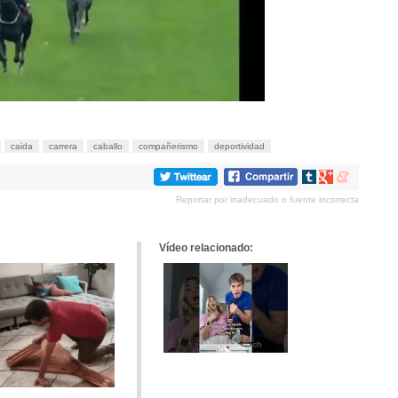
caida
carrera
caballo
compañerismo
deportividad
Compartir
Compartir
Compartir
en
en
en
Reportar por inadecuado o fuente incorrecta
tumblr
Google+
meneame
Vídeo relacionado: