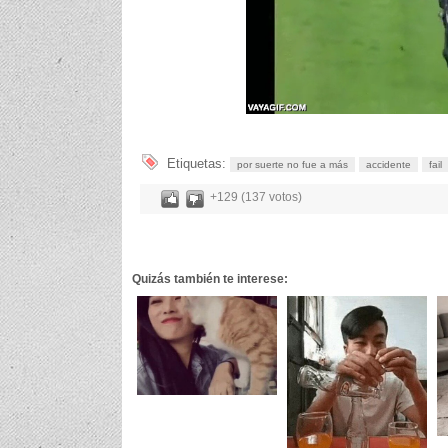
Etiquetas:
por suerte no fue a más
accidente
fail
+129 (137 votos)
Quizás también te interese: