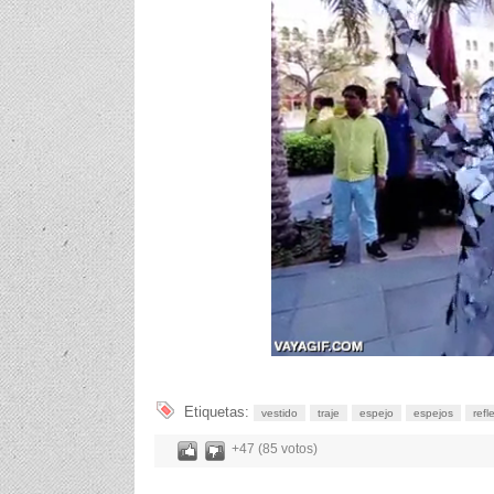
Etiquetas:
vestido
traje
espejo
espejos
refl
+47 (85 votos)