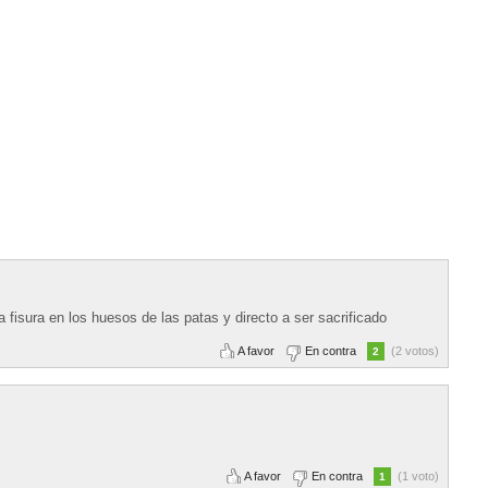
a fisura en los huesos de las patas y directo a ser sacrificado
A favor
En contra
(2 votos)
2
A favor
En contra
(1 voto)
1