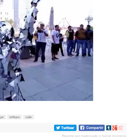
ejar
reflejos
calle
Compartir
Compartir
Compartir
en
en
en
Reportar por inadecuado o fuente incorrecta
tumblr
Google+
meneame