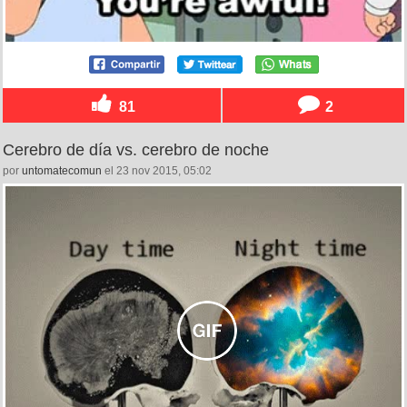
81
2
Cerebro de día vs. cerebro de noche
por
untomatecomun
el 23 nov 2015, 05:02