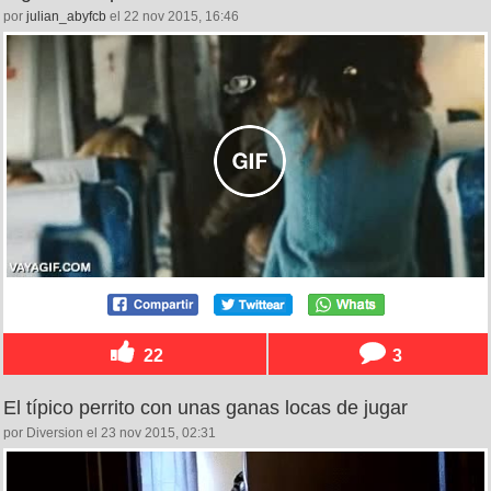
por
julian_abyfcb
el 22 nov 2015, 16:46
22
3
El típico perrito con unas ganas locas de jugar
por Diversion el 23 nov 2015, 02:31