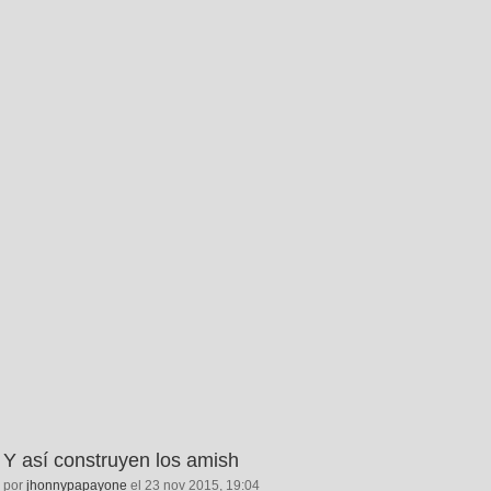
Y así construyen los amish
por
jhonnypapayone
el 23 nov 2015, 19:04