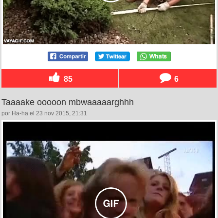
85
6
Taaaake ooooon mbwaaaaarghhh
por Ha-ha el 23 nov 2015, 21:31