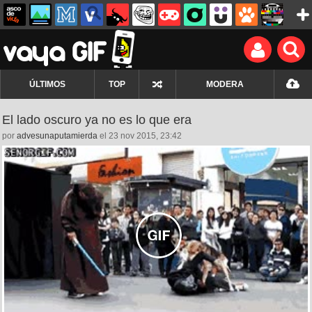
ÚLTIMOS
TOP
MODERA
El lado oscuro ya no es lo que era
por
advesunaputamierda
el 23 nov 2015, 23:42