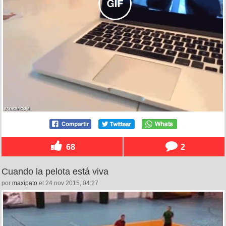
68
2
Cuando la pelota está viva
por
maxipato
el 24 nov 2015, 04:27