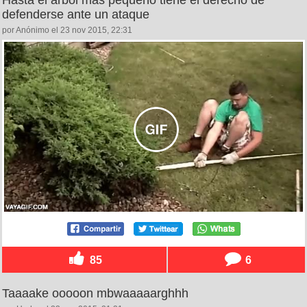
Hasta el árbol más pequeño tiene el derecho de
defenderse ante un ataque
por Anónimo el 23 nov 2015, 22:31
85
6
Taaaake ooooon mbwaaaaarghhh