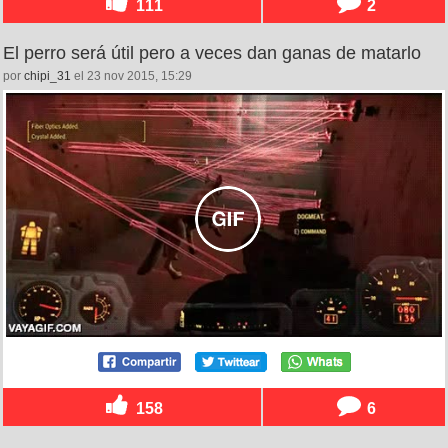
111
2
El perro será útil pero a veces dan ganas de matarlo
por
chipi_31
el 23 nov 2015, 15:29
158
6