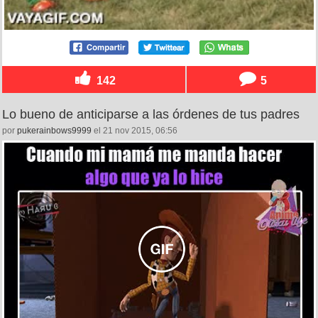
142
5
Lo bueno de anticiparse a las órdenes de tus padres
por
pukerainbows9999
el 21 nov 2015, 06:56