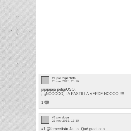
#1 por
ferpectista
23 nov 2015, 23:16
jajajajaja peligrOSO.
¡¡¡¡NOOOOO, LA PASTILLA VERDE NOOOO!!!!!
1
#2 por
siggu
25 nov 2015, 15:35
#1
@ferpectista
Ja, ja. Qué graci-oso.