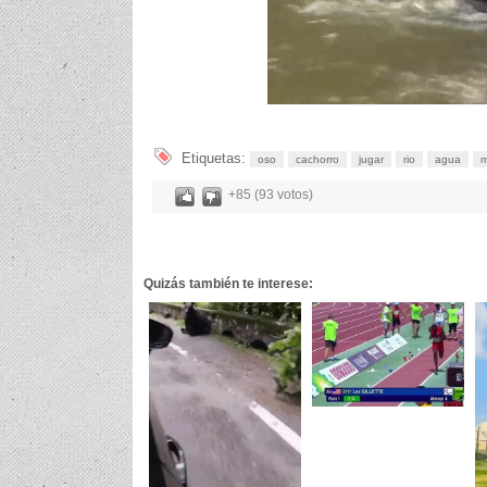
Etiquetas:
oso
cachorro
jugar
rio
agua
m
+85 (93 votos)
Quizás también te interese: