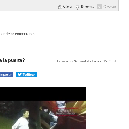
A favor
En contra
(0 votos)
0
der dejar comentarios.
a la puerta?
Enviado por Surprise! el 21 nov 2015, 01:31