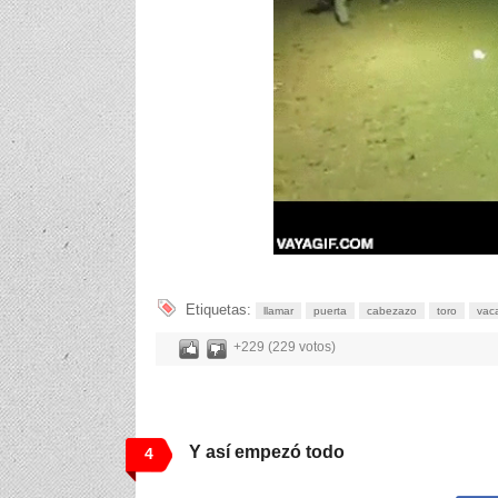
Etiquetas:
llamar
puerta
cabezazo
toro
vac
+229 (229 votos)
Y así empezó todo
4