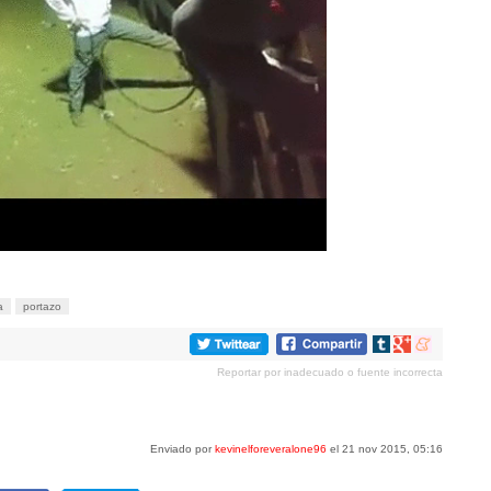
a
portazo
Compartir
Compartir
Compartir
en
en
en
Reportar por inadecuado o fuente incorrecta
tumblr
Google+
meneame
Enviado por
kevinelforeveralone96
el 21 nov 2015, 05:16