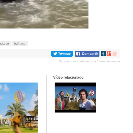
ojarse
bañarse
Compartir
Compartir
Compartir
en
en
en
Reportar por inadecuado o fuente incorrecta
tumblr
Google+
meneame
Vídeo relacionado: