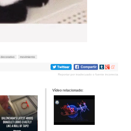
decorativo
movimiento
Compartir
Compartir
Compartir
en
en
en
Reportar por inadecuado o fuente incorrecta
tumblr
Google+
meneame
Vídeo relacionado: