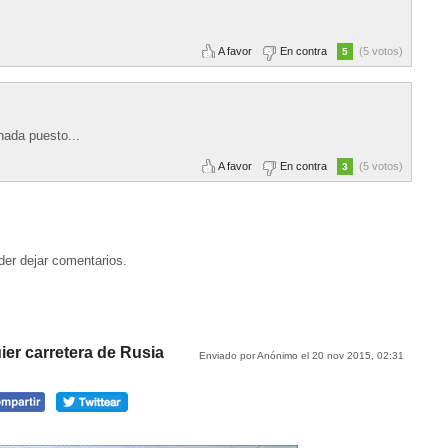
A favor
En contra
(5 votos)
5
nada puesto...
A favor
En contra
(5 votos)
3
der dejar comentarios.
ier carretera de Rusia
Enviado por Anónimo el 20 nov 2015, 02:31