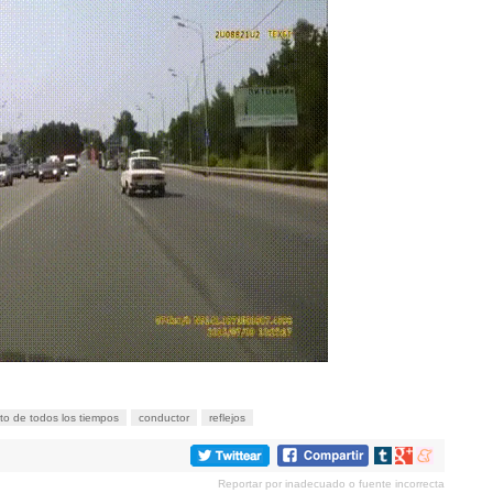
oto de todos los tiempos
conductor
reflejos
Compartir
Compartir
Compartir
en
en
en
Reportar por inadecuado o fuente incorrecta
tumblr
Google+
meneame