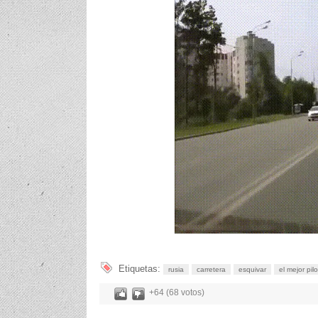
Etiquetas:
rusia
carretera
esquivar
el mejor pil
+64 (68 votos)