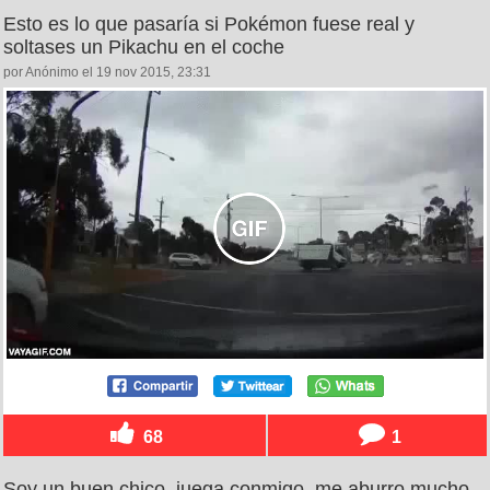
Esto es lo que pasaría si Pokémon fuese real y
soltases un Pikachu en el coche
por Anónimo el 19 nov 2015, 23:31
68
1
Soy un buen chico, juega conmigo, me aburro mucho