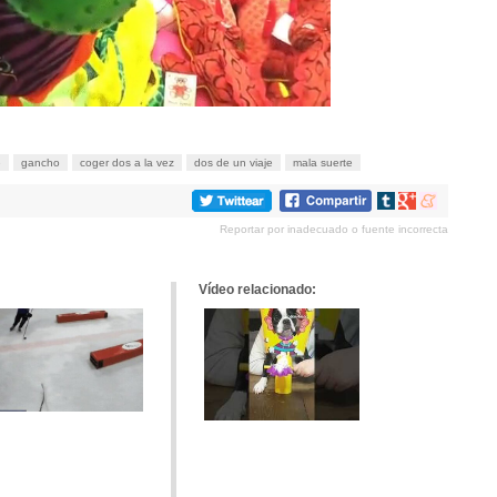
e
gancho
coger dos a la vez
dos de un viaje
mala suerte
Compartir
Compartir
Compartir
en
en
en
Reportar por inadecuado o fuente incorrecta
tumblr
Google+
meneame
Vídeo relacionado: