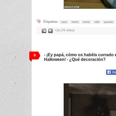
Etiquetas:
vaso
hierro
humo
rollo
quemar
+16 (76 votos)
- ¡Ey papá, cómo os habéis currado 
8
Halloween! - ¿Qué decoración?