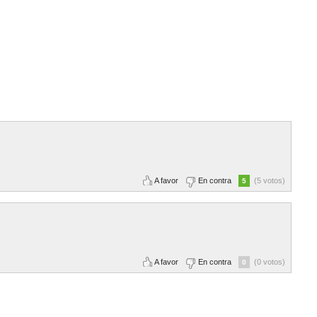
A favor
En contra
(5 votos)
5
A favor
En contra
(0 votos)
0