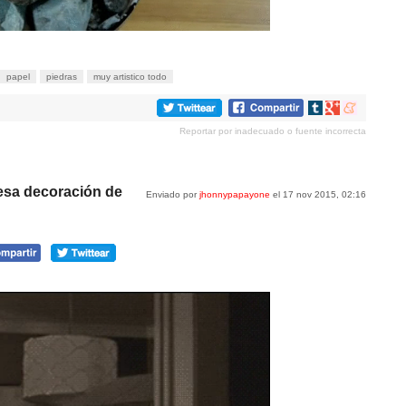
papel
piedras
muy artistico todo
Compartir
Compartir
Compartir
en
en
en
Reportar por inadecuado o fuente incorrecta
tumblr
Google+
meneame
esa decoración de
Enviado por
jhonnypapayone
el 17 nov 2015, 02:16