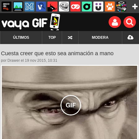
ÚLTIMOS
TOP
MODERA
Cuesta creer que esto sea animación a mano
por Drawer el 19 nov 2015, 10:31