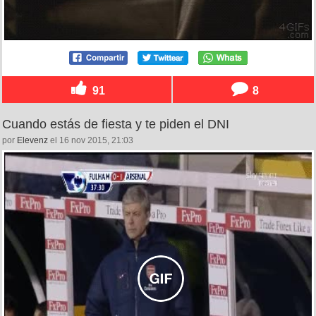
91
8
Cuando estás de fiesta y te piden el DNI
por
Elevenz
el 16 nov 2015, 21:03