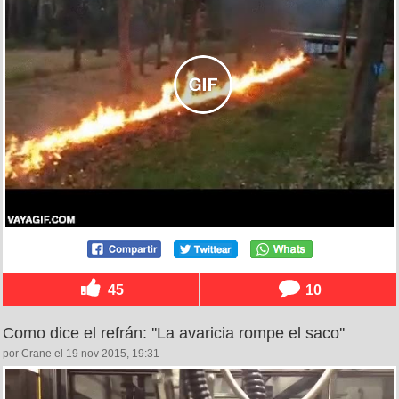
45
10
Como dice el refrán: ''La avaricia rompe el saco''
por Crane el 19 nov 2015, 19:31