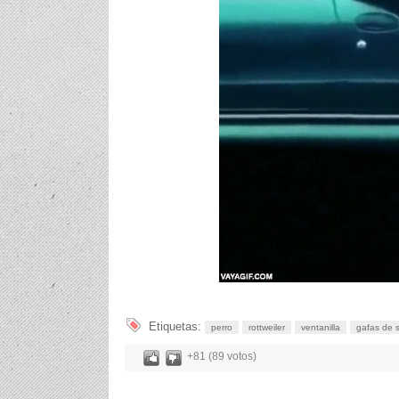
Etiquetas:
perro
rottweiler
ventanilla
gafas de s
+81 (89 votos)