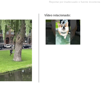
Reportar por inadecuado o fuente incorrecta
tumblr
Google+
meneame
Vídeo relacionado: