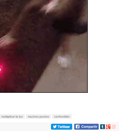
multiplicar la luz
muchos puntos
confundido
Compartir
Compartir
Compartir
en
en
en