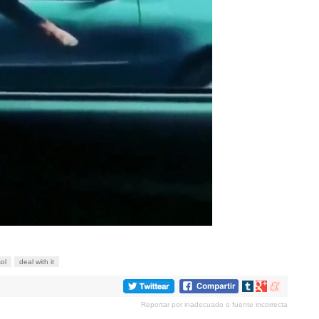
ol
deal with it
Compartir
Compartir
Compartir
en
en
en
Reportar por inadecuado o fuente incorrecta
tumblr
Google+
meneame