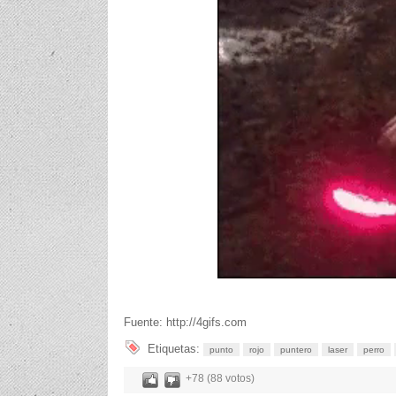
Fuente: http://4gifs.com
Etiquetas:
punto
rojo
puntero
laser
perro
+78 (88 votos)