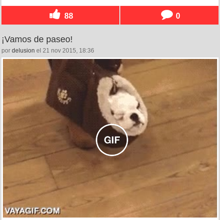
88
0
¡Vamos de paseo!
por
delusion
el 21 nov 2015, 18:36