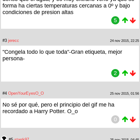
forma ha ciertas temperaturas cercanas a 0º y bajo
condiciones de presion altas
5
#3
jerecc
24 nov 2015, 22:25
"Congela todo lo que toda"-Gran etiqueta, mejor
persona-
2
#4
OpenYourEyesO_O
25 nov 2015, 01:56
No sé por qué, pero el principio del gif me ha
recordado a Harry Potter. O_o
0
#5
starrk97
25 nov 2015, 04:45