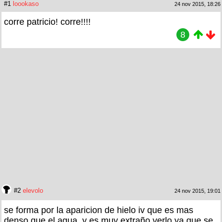
#1
loookaso
24 nov 2015, 18:26
corre patricio! corre!!!!
8
#2
elevolo
24 nov 2015, 19:01
se forma por la aparicion de hielo iv que es mas
denso que el agua, y es muy extraño verlo ya que se