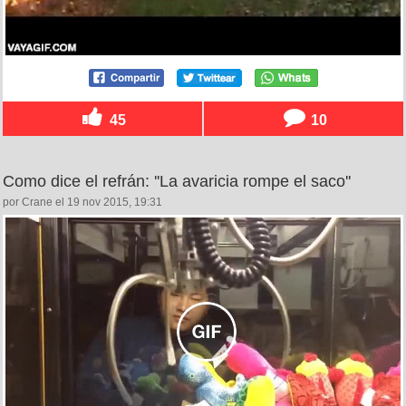
45
10
Como dice el refrán: ''La avaricia rompe el saco''
por Crane el 19 nov 2015, 19:31