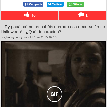
46
1
- ¡Ey papá, cómo os habéis currado esa decoración de
Halloween! - ¿Qué decoración?
por
jhonnypapayone
el 17 nov 2015, 02:16