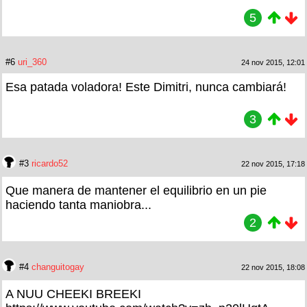
5
#6
uri_360
24 nov 2015, 12:01
Esa patada voladora! Este Dimitri, nunca cambiará!
3
#3
ricardo52
22 nov 2015, 17:18
Que manera de mantener el equilibrio en un pie
haciendo tanta maniobra...
2
#4
changuitogay
22 nov 2015, 18:08
A NUU CHEEKI BREEKI