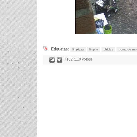
Etiquetas:
limpieza
limpiar
chicles
goma de ma
+102 (110 votos)