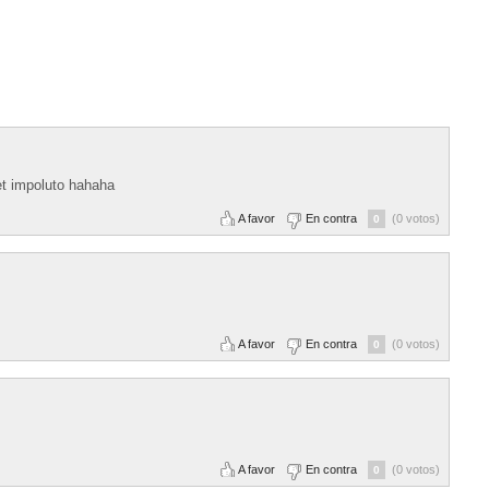
et impoluto hahaha
A favor
En contra
(0 votos)
0
A favor
En contra
(0 votos)
0
A favor
En contra
(0 votos)
0