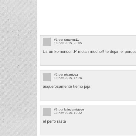
#1 por
ximenes11
18 nov 2015, 23:05
Es un komondor :P molan mucho!! te dejan el perqu
#2 por
elgamboa
19 nov 2015, 16:26
asquerosamente tierno jaja
#3 por
latinoamistoso
19 nov 2015, 19:22
el perro rasta