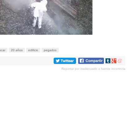
scar
20 años
edificio
pegados
Compartir
Compartir
Compartir
en
en
en
Reportar por inadecuado o fuente incorrecta
tumblr
Google+
meneame