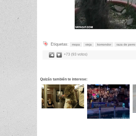
Etiquetas:
mopa
vieja
komondor
raza de perro
+73 (93 votos)
Quizás también te interese: