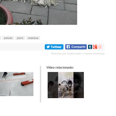
peludo
perro
sorpresa
Compartir
Compartir
Compartir
en
en
en
Reportar por inadecuado o fuente incorrecta
tumblr
Google+
meneame
Vídeo relacionado: