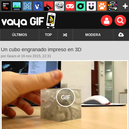
ÚLTIMOS
TOP
MODERA
Un cubo engranado impreso en 3D
por Gears el 16 nov 2015, 22:31