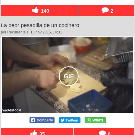
140
2
La peor pesadilla de un cocinero
por Recurrente el 15 nov 2015, 14:31
35
6