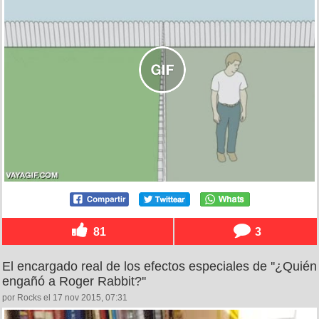
81
3
El encargado real de los efectos especiales de ''¿Quién
engañó a Roger Rabbit?''
por Rocks el 17 nov 2015, 07:31