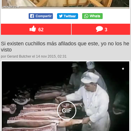
62
3
Si existen cuchillos más afilados que este, yo no los he
visto
por Gerard Butcher el 14 nov 2015, 02:31