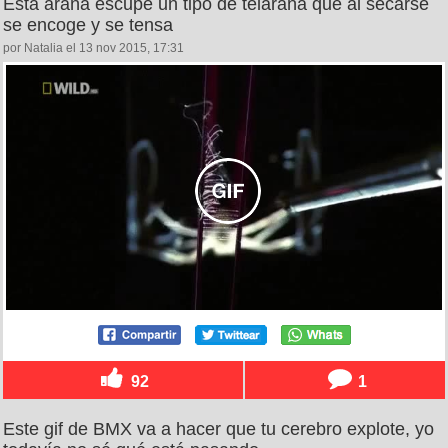
Esta araña escupe un tipo de telaraña que al secarse
se encoge y se tensa
por Natalia el 13 nov 2015, 17:31
92
1
Este gif de BMX va a hacer que tu cerebro explote, yo