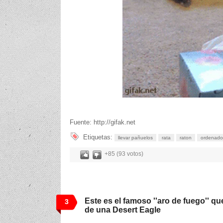
Fuente: http://gifak.net
Etiquetas:
llevar pañuelos
rata
raton
ordenado
+85 (93 votos)
Este es el famoso ''aro de fuego'' q
3
de una Desert Eagle