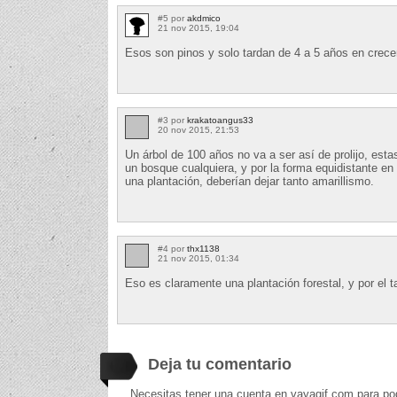
#5 por
akdmico
21 nov 2015, 19:04
Esos son pinos y solo tardan de 4 a 5 años en crece
#3 por
krakatoangus33
20 nov 2015, 21:53
Un árbol de 100 años no va a ser así de prolijo, esta
un bosque cualquiera, y por la forma equidistante en
una plantación, deberían dejar tanto amarillismo.
#4 por
thx1138
21 nov 2015, 01:34
Eso es claramente una plantación forestal, y por el
Deja tu comentario
Necesitas tener una cuenta en vayagif.com para po