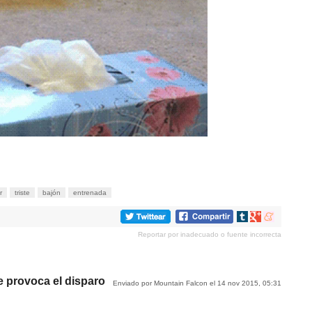
r
triste
bajón
entrenada
Compartir
Compartir
Compartir
en
en
en
Reportar por inadecuado o fuente incorrecta
tumblr
Google+
meneame
ue provoca el disparo
Enviado por Mountain Falcon el 14 nov 2015, 05:31