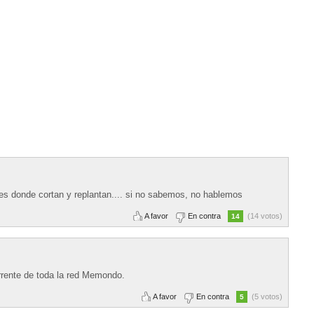
nes donde cortan y replantan.... si no sabemos, no hablemos
A favor
En contra
(14 votos)
14
rrente de toda la red Memondo.
A favor
En contra
(5 votos)
5