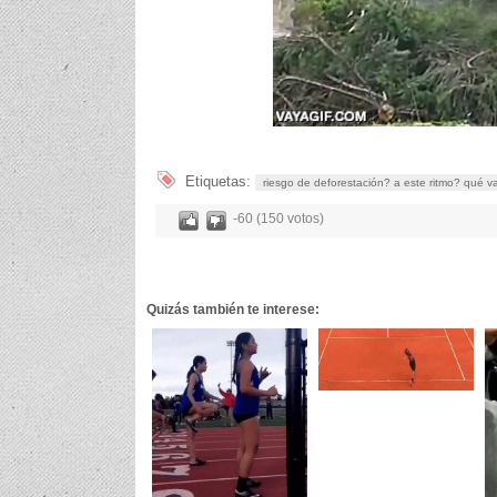
Etiquetas:
riesgo de deforestación? a este ritmo? qué va
-60 (150 votos)
Quizás también te interese: