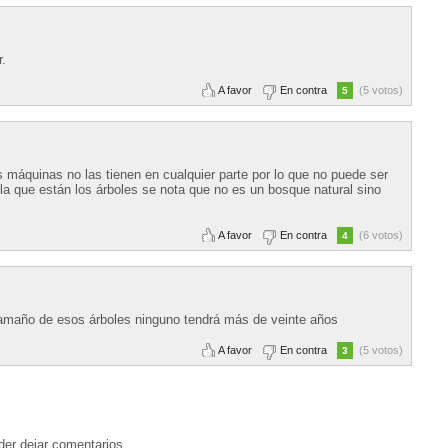
r.
A favor
En contra
(5 votos)
5
s máquinas no las tienen en cualquier parte por lo que no puede ser
 la que están los árboles se nota que no es un bosque natural sino
A favor
En contra
(6 votos)
4
 tamaño de esos árboles ninguno tendrá más de veinte años
A favor
En contra
(5 votos)
3
der dejar comentarios.