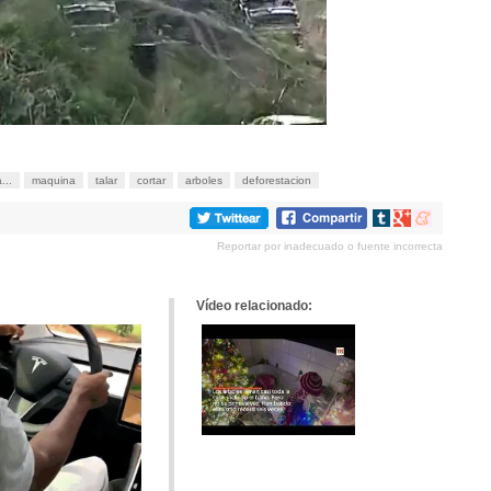
...
maquina
talar
cortar
arboles
deforestacion
Compartir
Compartir
Compartir
en
en
en
Reportar por inadecuado o fuente incorrecta
tumblr
Google+
meneame
Vídeo relacionado: