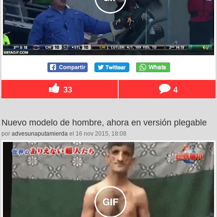
33
4
Nuevo modelo de hombre, ahora en versión plegable
por
advesunaputamierda
el 16 nov 2015, 18:08