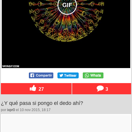
27
3
¿Y qué pasa si pongo el dedo ahí?
por
ixpr0
el 10 nov 2015, 18:17