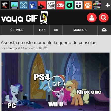
ÚLTIMOS
TOP
MODERA
Así está en este momento la guerra de consolas
por
notermy
el 14 nov 2015, 04:02