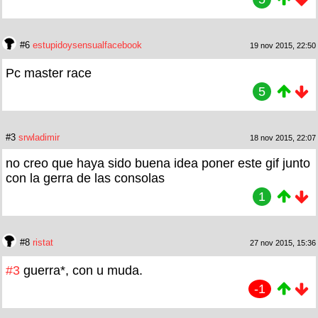
#6
estupidoysensualfacebook
19 nov 2015, 22:50
Pc master race
5
#3
srwladimir
18 nov 2015, 22:07
no creo que haya sido buena idea poner este gif junto
con la gerra de las consolas
1
#8
ristat
27 nov 2015, 15:36
#3
guerra*, con u muda.
-1