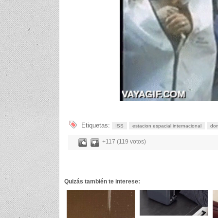
Etiquetas:
ISS
estacion espacial internacional
dor
+117 (119 votos)
Quizás también te interese: