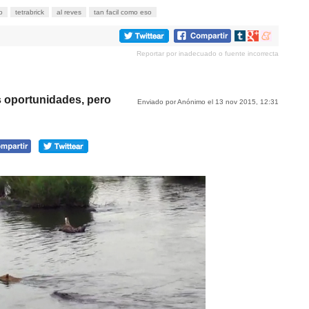
o
tetrabrick
al reves
tan facil como eso
Compartir
Compartir
Compartir
en
en
en
Reportar por inadecuado o fuente incorrecta
tumblr
Google+
meneame
s oportunidades, pero
Enviado por Anónimo el 13 nov 2015, 12:31