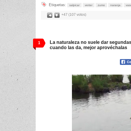
Etiquetas:
salpicar
verter
zumo
naranja
vas
+47 (107 votos)
La naturaleza no suele dar segunda
1
cuando las da, mejor aprovéchalas