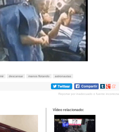
mir
descansar
manos flotando
astronautas
Compartir
Compartir
Compartir
en
en
en
Reportar por inadecuado o fuente incorrecta
tumblr
Google+
meneame
Vídeo relacionado: