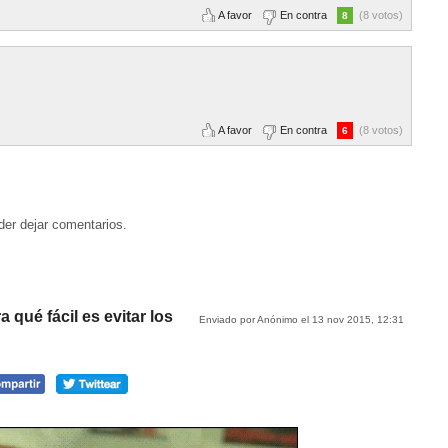
A favor
En contra
(8 votos)
8
A favor
En contra
(8 votos)
6
der dejar comentarios.
 qué fácil es evitar los
Enviado por Anónimo el 13 nov 2015, 12:31